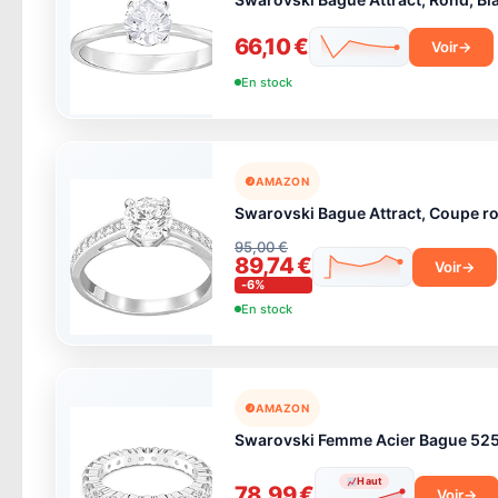
66,10 €
Voir
En stock
AMAZON
Swarovski Bague Attract, Coupe ro
95,00 €
89,74 €
Voir
-6%
En stock
AMAZON
Swarovski Femme Acier Bague 52
Haut
78,99 €
Voir