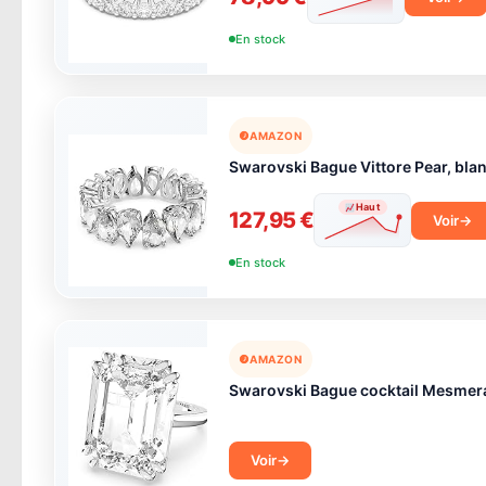
En stock
AMAZON
Swarovski Bague Vittore Pear, blan
Haut
127,95 €
Voir
En stock
AMAZON
Swarovski Bague cocktail Mesmera, 
Voir