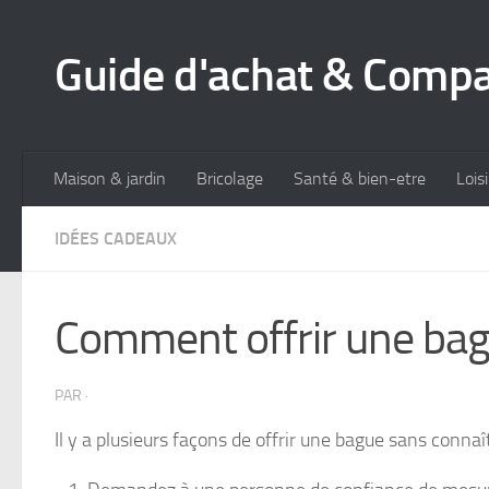
Skip to content
Guide d'achat & Compa
Maison & jardin
Bricolage
Santé & bien-etre
Lois
IDÉES CADEAUX
Comment offrir une bague
PAR
·
Il y a plusieurs façons de offrir une bague sans connaî