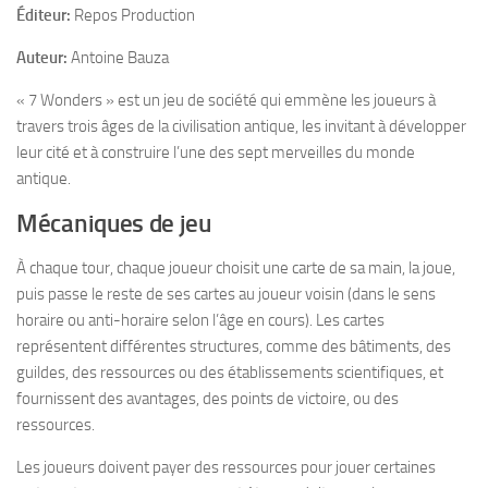
Éditeur:
Repos Production
Auteur:
Antoine Bauza
« 7 Wonders » est un jeu de société qui emmène les joueurs à
travers trois âges de la civilisation antique, les invitant à développer
leur cité et à construire l’une des sept merveilles du monde
antique.
Mécaniques de jeu
À chaque tour, chaque joueur choisit une carte de sa main, la joue,
puis passe le reste de ses cartes au joueur voisin (dans le sens
horaire ou anti-horaire selon l’âge en cours). Les cartes
représentent différentes structures, comme des bâtiments, des
guildes, des ressources ou des établissements scientifiques, et
fournissent des avantages, des points de victoire, ou des
ressources.
Les joueurs doivent payer des ressources pour jouer certaines