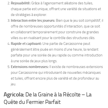
Rejouabilité:
Grâce à l’agencement aléatoire des tuiles,
chaque partie est unique, offrant une variété de situations et
de stratégies à explorer.
Interaction entre les joueurs:
Bien que le jeu soit compétitif, il
offre de nombreuses opportunités d’interaction, que ce soit
en collaborant temporairement pour construire de grandes
villes ou en rivalisant pour le contrôle des structures clés.
Rapide et captivant:
Une partie de Carcassonne peut
généralement être jouée en moins d’une heure, la rendant
parfaite pour une soirée de jeu rapide ou comme introduction
à une soirée de jeux plus longs.
Extensions nombreuses:
Il existe de nombreuses extensions
pour Carcassonne qui introduisent de nouvelles mécaniques
et tuiles, offrant encore plus de variété et de profondeur au
jeu.
Agricola:
De la Graine à la Récolte – La
Quête du Fermier Parfait