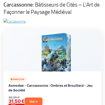
Carcassonne
: Bâtisseurs de Cités – L’Art de
Façonner le Paysage Médiéval
AMAZON
Asmodee - Carcassonne : Ombres et Brouillard - Jeu
de Société
36,00 €
31,50 €
Voir