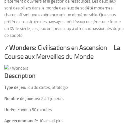
placement d’ouvriers et la gestion de ressources. Les deux jeux
sont des piliers dans le monde des jeux de société modernes,
chacun offrant une expérience unique et mémorable. Que vous
préfériez construire des paysages médiévaux ou gérer une ferme
du XVIIe siècle, ces jeux ont beaucoup à offrir aux passionnés du jeu
de société.
7 Wonders:
Civilisations en Ascension – La
Course aux Merveilles du Monde
Description
Type de jeu:
Jeu de cartes, Stratégie
Nombre de joueurs:
2 à 7 joueurs
Durée:
Environ 30 minutes
Age recommandé:
10 ans et plus