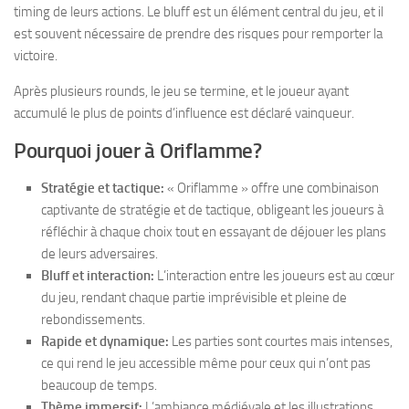
timing de leurs actions. Le bluff est un élément central du jeu, et il
est souvent nécessaire de prendre des risques pour remporter la
victoire.
Après plusieurs rounds, le jeu se termine, et le joueur ayant
accumulé le plus de points d’influence est déclaré vainqueur.
Pourquoi jouer à Oriflamme?
Stratégie et tactique:
« Oriflamme » offre une combinaison
captivante de stratégie et de tactique, obligeant les joueurs à
réfléchir à chaque choix tout en essayant de déjouer les plans
de leurs adversaires.
Bluff et interaction:
L’interaction entre les joueurs est au cœur
du jeu, rendant chaque partie imprévisible et pleine de
rebondissements.
Rapide et dynamique:
Les parties sont courtes mais intenses,
ce qui rend le jeu accessible même pour ceux qui n’ont pas
beaucoup de temps.
Thème immersif:
L’ambiance médiévale et les illustrations