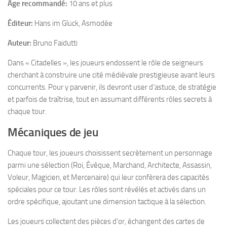
Âge recommandé:
10 ans et plus
Éditeur:
Hans im Glück, Asmodée
Auteur:
Bruno Faidutti
Dans « Citadelles », les joueurs endossent le rôle de seigneurs
cherchant à construire une cité médiévale prestigieuse avant leurs
concurrents. Pour y parvenir, ils devront user d’astuce, de stratégie
et parfois de traîtrise, tout en assumant différents rôles secrets à
chaque tour.
Mécaniques de jeu
Chaque tour, les joueurs choisissent secrètement un personnage
parmi une sélection (Roi, Évêque, Marchand, Architecte, Assassin,
Voleur, Magicien, et Mercenaire) qui leur confèrera des capacités
spéciales pour ce tour. Les rôles sont révélés et activés dans un
ordre spécifique, ajoutant une dimension tactique à la sélection.
Les joueurs collectent des pièces d’or, échangent des cartes de