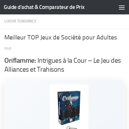
Guide d'achat & Comparateur de Prix
Skip to content
LOISIR TENDANCE
Meilleur TOP Jeux de Société pour Adultes
PAR
·
Oriflamme:
Intrigues à la Cour – Le Jeu des
Alliances et Trahisons