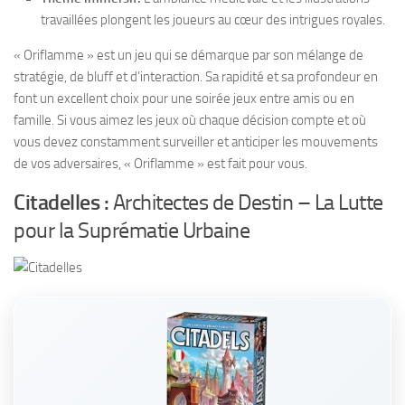
travaillées plongent les joueurs au cœur des intrigues royales.
« Oriflamme » est un jeu qui se démarque par son mélange de
stratégie, de bluff et d’interaction. Sa rapidité et sa profondeur en
font un excellent choix pour une soirée jeux entre amis ou en
famille. Si vous aimez les jeux où chaque décision compte et où
vous devez constamment surveiller et anticiper les mouvements
de vos adversaires, « Oriflamme » est fait pour vous.
Citadelles :
Architectes de Destin – La Lutte
pour la Suprématie Urbaine