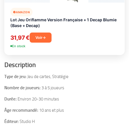
AMAZON
Lot Jeu Oriflamme Version Française + 1 Decap Blumie
(Base + Decap)
31,97 €
Voir
En stock
Description
Type de jeu:
Jeu de cartes, Stratégie
Nombre de joueurs:
3 à 5 joueurs
Durée:
Environ 20-30 minutes
Âge recommandé:
10 ans et plus
Éditeur:
Studio H