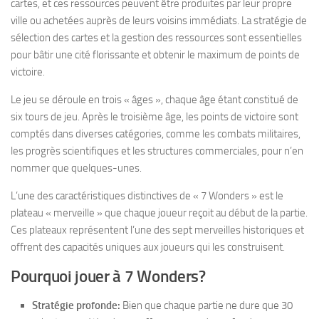
cartes, et ces ressources peuvent être produites par leur propre
ville ou achetées auprès de leurs voisins immédiats. La stratégie de
sélection des cartes et la gestion des ressources sont essentielles
pour bâtir une cité florissante et obtenir le maximum de points de
victoire.
Le jeu se déroule en trois « âges », chaque âge étant constitué de
six tours de jeu. Après le troisième âge, les points de victoire sont
comptés dans diverses catégories, comme les combats militaires,
les progrès scientifiques et les structures commerciales, pour n’en
nommer que quelques-unes.
L’une des caractéristiques distinctives de « 7 Wonders » est le
plateau « merveille » que chaque joueur reçoit au début de la partie.
Ces plateaux représentent l’une des sept merveilles historiques et
offrent des capacités uniques aux joueurs qui les construisent.
Pourquoi jouer à 7 Wonders?
Stratégie profonde:
Bien que chaque partie ne dure que 30